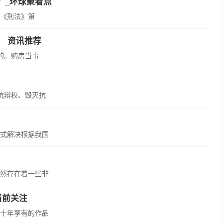
？_环球聚看点
《刑法》第
） 资讯推荐
的。购房当事
抗辩权、毁灭抗
式解决根据我国
然存在着一些非
当前关注
十年享有的作品