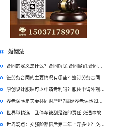
15037178970
婚姻法
合同的定义是什么？合同解除,合同撤销,合同无效的区别有哪些？
签劳务合同的主要情况有哪些？签订劳务合同需要注意的事项|环球讯息
原创设计服装可以申请专利吗？服装申请外观专利有用吗？_今日快看
2023-03-29 16:54:32
养老保险是夫妻共同财产吗?离婚养老保险如何分割?
律师回答区
世界球精选！乱停车被刮是谁的责任 交通事故理赔需要哪些材料？
世界观点：交强险赔偿后第二年上浮多少？交强险保险公司赔付后能否追偿？