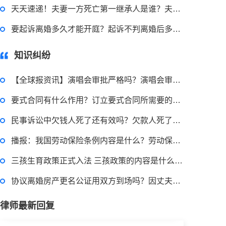
申请无抵押贷款的方式有哪些？北京企业无抵押贷款如何申请？
天天速递！夫妻一方死亡第一继承人是谁？夫妻有一人死亡婚姻关系不再存在吗？
要起诉离婚多久才能开庭？起诉不判离婚后多久可以再起诉？ 环球速看
2023-03-29 16:54:32
知识纠纷
律师回答区
【全球报资讯】演唱会审批严格吗？演唱会审批大概要多久？
小额担保贷款有什么用途？哪些项目属于微利项目？什么是小额担保贷款？
要式合同有什么作用？订立要式合同所需要的条件
民事诉讼中欠钱人死了还有效吗？欠款人死了起诉状怎么写？
2023-03-29 16:54:32
播报：我国劳动保险条例内容是什么？劳动保险需在多少天内购买？
律师回答区
三孩生育政策正式入法 三孩政策的内容是什么？积极响应三孩政策内容是什么？
协议离婚房产更名公证用双方到场吗？因丈夫出轨分居后与他人同居还能获得损害赔偿吗？-当前观点
小额贷款如何贷？小额贷款不还最终有什么后果？工行个人小额贷款的条件是什么？
律师最新回复
2023-03-29 16:54:32