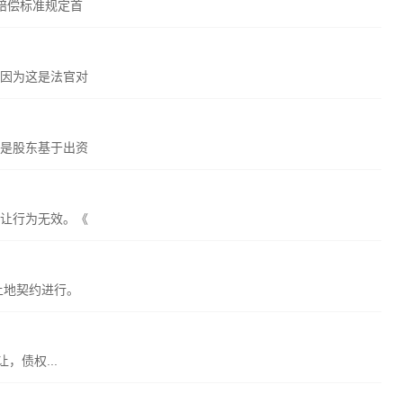
赔偿标准规定首
因为这是法官对
是股东基于出资
让行为无效。《
土地契约进行。
，债权...