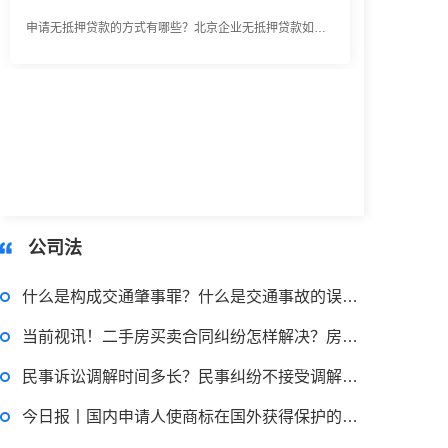
2023-03-29 16:54:32
律师回答区
小额担保贷款有什么用途？哪些项目属于微利项目？什么是小额担保贷款？
2023-03-29 16:54:32
公司法
律师回答区
什么是构成交通肇事罪？什么是交通事故的误工费？_通讯
当前视讯！二手房买卖合同纠纷怎样解决？房东不配合过户怎么办？
小额贷款如何贷？小额贷款不还最终有什么后果？工行个人小额贷款的条件是什么？
民事诉讼调解时间多长？民事纠纷不接受调解怎么办？-今日热搜
2023-03-29 16:54:32
今日报丨国内申请人使商标在国外获得保护的途径有哪些？海外商标注册有哪点好处？